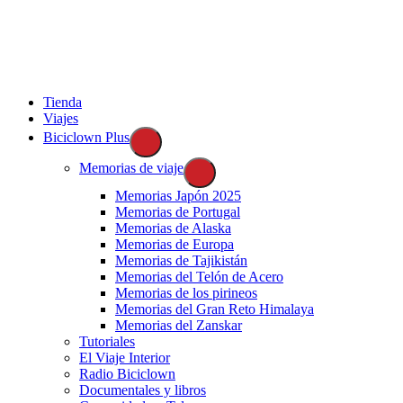
Ir
al
contenido
Tienda
Viajes
Biciclown Plus
Memorias de viaje
Memorias Japón 2025
Memorias de Portugal
Memorias de Alaska
Memorias de Europa
Memorias de Tajikistán
Memorias del Telón de Acero
Memorias de los pirineos
Memorias del Gran Reto Himalaya
Memorias del Zanskar
Tutoriales
El Viaje Interior
Radio Biciclown
Documentales y libros