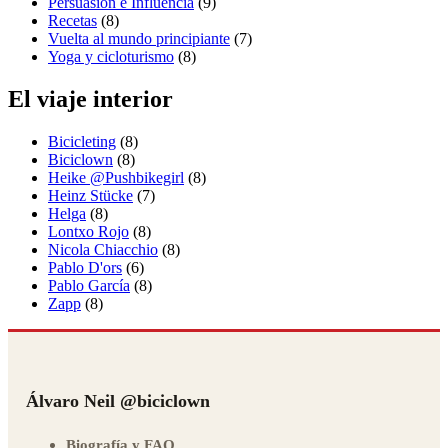
Persuasión e Influencia
(9)
Recetas
(8)
Vuelta al mundo principiante
(7)
Yoga y cicloturismo
(8)
El viaje interior
Bicicleting
(8)
Biciclown
(8)
Heike @Pushbikegirl
(8)
Heinz Stücke
(7)
Helga
(8)
Lontxo Rojo
(8)
Nicola Chiacchio
(8)
Pablo D'ors
(6)
Pablo García
(8)
Zapp
(8)
Álvaro Neil @biciclown
Biografía y FAQ