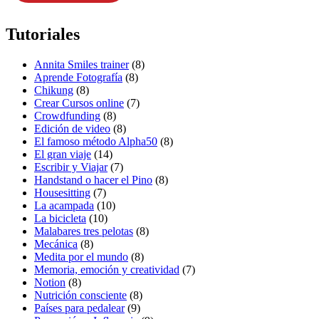
Tutoriales
Annita Smiles trainer
(8)
Aprende Fotografía
(8)
Chikung
(8)
Crear Cursos online
(7)
Crowdfunding
(8)
Edición de video
(8)
El famoso método Alpha50
(8)
El gran viaje
(14)
Escribir y Viajar
(7)
Handstand o hacer el Pino
(8)
Housesitting
(7)
La acampada
(10)
La bicicleta
(10)
Malabares tres pelotas
(8)
Mecánica
(8)
Medita por el mundo
(8)
Memoria, emoción y creatividad
(7)
Notion
(8)
Nutrición consciente
(8)
Países para pedalear
(9)