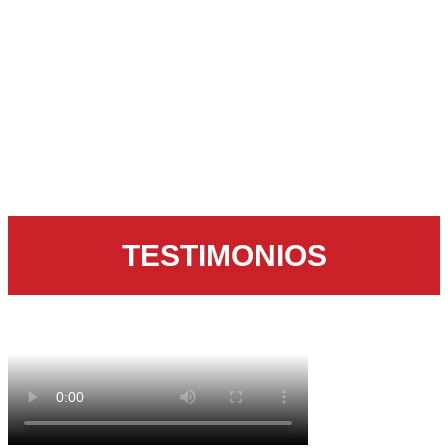
mariposas. Grupos de
máximo 6 personas,
paisajes que quitan el
aliento, silencios y una
buena dosis de
incertidumbre.
TESTIMONIOS