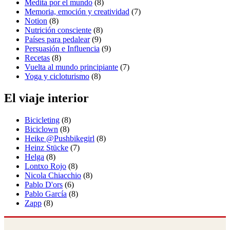
Medita por el mundo
(8)
Memoria, emoción y creatividad
(7)
Notion
(8)
Nutrición consciente
(8)
Países para pedalear
(9)
Persuasión e Influencia
(9)
Recetas
(8)
Vuelta al mundo principiante
(7)
Yoga y cicloturismo
(8)
El viaje interior
Bicicleting
(8)
Biciclown
(8)
Heike @Pushbikegirl
(8)
Heinz Stücke
(7)
Helga
(8)
Lontxo Rojo
(8)
Nicola Chiacchio
(8)
Pablo D'ors
(6)
Pablo García
(8)
Zapp
(8)