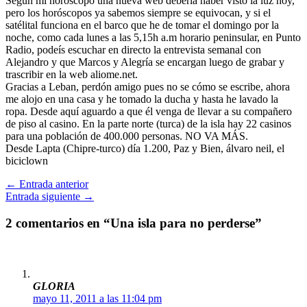
Según mi horóscopo una nueva web debería haber visto la luz hoy,
pero los horóscopos ya sabemos siempre se equivocan, y si el
satélital funciona en el barco que he de tomar el domingo por la
noche, como cada lunes a las 5,15h a.m horario peninsular, en Punto
Radio, podeís escuchar en directo la entrevista semanal con
Alejandro y que Marcos y Alegría se encargan luego de grabar y
trascribir en la web aliome.net.
Gracias a Leban, perdón amigo pues no se cómo se escribe, ahora
me alojo en una casa y he tomado la ducha y hasta he lavado la
ropa. Desde aquí aguardo a que él venga de llevar a su compañero
de piso al casino. En la parte norte (turca) de la isla hay 22 casinos
para una población de 400.000 personas. NO VA MÁS.
Desde Lapta (Chipre-turco) día 1.200, Paz y Bien, álvaro neil, el
biciclown
←
Entrada anterior
Entrada siguiente
→
2 comentarios en “Una isla para no perderse”
GLORIA
mayo 11, 2011 a las 11:04 pm