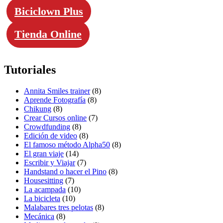
Biciclown Plus
Tienda Online
Tutoriales
Annita Smiles trainer
(8)
Aprende Fotografía
(8)
Chikung
(8)
Crear Cursos online
(7)
Crowdfunding
(8)
Edición de video
(8)
El famoso método Alpha50
(8)
El gran viaje
(14)
Escribir y Viajar
(7)
Handstand o hacer el Pino
(8)
Housesitting
(7)
La acampada
(10)
La bicicleta
(10)
Malabares tres pelotas
(8)
Mecánica
(8)