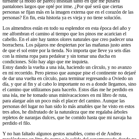
turbante (a modo de pareo) insistían tanto en que me pusiera
pantalones largos que opté por irme. ¿Por qué será que ciertas
personas se fijan más en la imagen externa que en el corazón de las
personas? En fin, esta historia ya es vieja y no tiene solución.
Los almendros están en todo su esplendor en esta época del año y
me alfombran el camino al tiempo que los pinos me acarician el
cabello. En el aire hay tantos olores naturales que creo padecer una
borrachera. Los pájaros me despiertan por las mañanas justo antes
de que el sol entre por la tienda. No importa que lleve ya seis días
con la misma ropa para pedalear y sin tomar una ducha en
condiciones. Sólo hay algo que me inquieta.
Estoy dando la vuelta a una isla, haciendo un círculo, y no avanzo
en mi recorrido. Pero pienso que aunque pise el continente no dejaré
de dar una vuelta en círculo, para terminar regresando a Oviedo un
día, y que al fin y al cabo lo importante no es a donde llegamos, sino
el camino que utilizamos para hacerlo. Estos días me he perdido en
una isla, me he tomado unas minivacaciones en mi libro de ruta,
para alargar aún un poco más el placer del camino. Aunque las
personas del lugar no han sido lo más amables que he visto en estos
tres años, he disfrutado de la naturaleza que me regalaba árboles
repletos de naranjas dulces, que he comido hasta que mi navaja ha
perdido el filo.
Y no han faltado algunos gestos amables, como el de Andrea