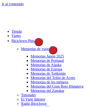
Ir al contenido
Tienda
Viajes
Biciclown Plus
Memorias de viaje
Memorias Japón 2025
Memorias de Portugal
Memorias de Alaska
Memorias de Europa
Memorias de Tajikistán
Memorias del Telón de Acero
Memorias de los pirineos
Memorias del Gran Reto Himalaya
Memorias del Zanskar
Tutoriales
El Viaje Interior
Radio Biciclown