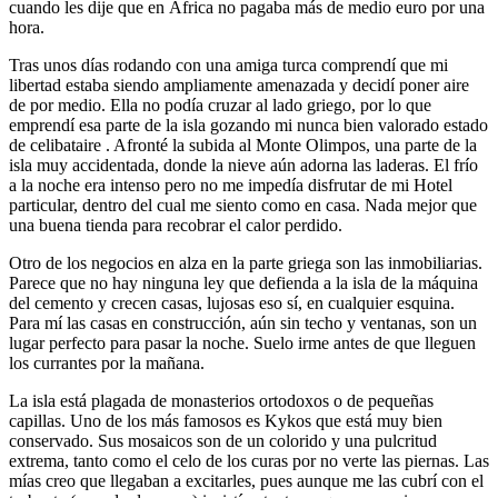
cuando les dije que en África no pagaba más de medio euro por una
hora.
Tras unos días rodando con una amiga turca comprendí que mi
libertad estaba siendo ampliamente amenazada y decidí poner aire
de por medio. Ella no podía cruzar al lado griego, por lo que
emprendí esa parte de la isla gozando mi nunca bien valorado estado
de celibataire . Afronté la subida al Monte Olimpos, una parte de la
isla muy accidentada, donde la nieve aún adorna las laderas. El frío
a la noche era intenso pero no me impedía disfrutar de mi Hotel
particular, dentro del cual me siento como en casa. Nada mejor que
una buena tienda para recobrar el calor perdido.
Otro de los negocios en alza en la parte griega son las inmobiliarias.
Parece que no hay ninguna ley que defienda a la isla de la máquina
del cemento y crecen casas, lujosas eso sí, en cualquier esquina.
Para mí las casas en construcción, aún sin techo y ventanas, son un
lugar perfecto para pasar la noche. Suelo irme antes de que lleguen
los currantes por la mañana.
La isla está plagada de monasterios ortodoxos o de pequeñas
capillas. Uno de los más famosos es Kykos que está muy bien
conservado. Sus mosaicos son de un colorido y una pulcritud
extrema, tanto como el celo de los curas por no verte las piernas. Las
mías creo que llegaban a excitarles, pues aunque me las cubrí con el