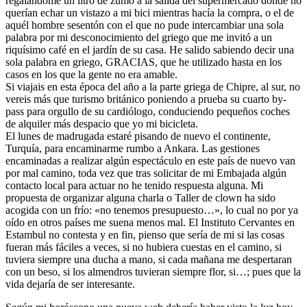
regalándome un litro de zumo a la salida del supermercado donde no
querían echar un vistazo a mi bici mientras hacía la compra, o el de
aquél hombre sesentón con el que no pude intercambiar una sola
palabra por mi desconocimiento del griego que me invitó a un
riquísimo café en el jardín de su casa. He salido sabiendo decir una
sola palabra en griego, GRACIAS, que he utilizado hasta en los
casos en los que la gente no era amable.
Si viajais en esta época del año a la parte griega de Chipre, al sur, no
vereis más que turismo británico poniendo a prueba su cuarto by-
pass para orgullo de su cardiólogo, conduciendo pequeños coches
de alquiler más despacio que yo mi bicicleta.
El lunes de madrugada estaré pisando de nuevo el continente,
Turquía, para encaminarme rumbo a Ankara. Las gestiones
encaminadas a realizar algún espectáculo en este país de nuevo van
por mal camino, toda vez que tras solicitar de mi Embajada algún
contacto local para actuar no he tenido respuesta alguna. Mi
propuesta de organizar alguna charla o Taller de clown ha sido
acogida con un frío: «no tenemos presupuesto…», lo cual no por ya
oído en otros países me suena menos mal. El Instituto Cervantes en
Estambul no contesta y en fin, pienso que sería de mi si las cosas
fueran más fáciles a veces, si no hubiera cuestas en el camino, si
tuviera siempre una ducha a mano, si cada mañana me despertaran
con un beso, si los almendros tuvieran siempre flor, si…; pues que la
vida dejaría de ser interesante.