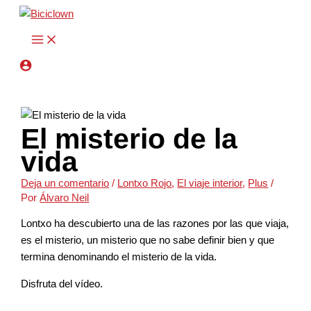
Ir
Escribe
Nombre*
Correo
Web
al
aquí...
electrónico*
contenido
El misterio de la
vida
Deja un comentario
/
Lontxo Rojo
,
El viaje interior
,
Plus
/
Por
Álvaro Neil
Lontxo ha descubierto una de las razones por las que viaja,
es el misterio, un misterio que no sabe definir bien y que
termina denominando el misterio de la vida.
Disfruta del vídeo.