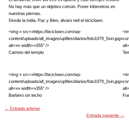
No hay más que un objetivo común. Poner kilómetros en
nuestras piernas.
Desde la India, Paz y Bien, álvaro neil el biciclown.
<img » src=»https://biciclown.com/wp-
<im
content/uploads/all_images/upfiles/diarios/foto1079_5sin.jpg»
con
alt=»» width=»355″ />
alt
Camino del templo
Tem
<img » src=»https://biciclown.com/wp-
<im
content/uploads/all_images/upfiles/diarios/foto1079_2sin.jpg»
con
alt=»» width=»355″ />
alt
Barbero sin techo
Fue
←
Entrada anterior
Entrada siguiente
→