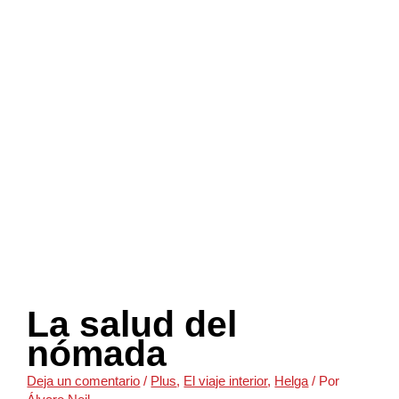
La salud del
nómada
Deja un comentario
/
Plus
,
El viaje interior
,
Helga
/ Por