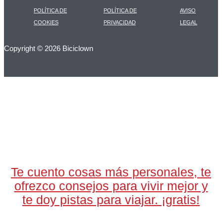
POLÍTICA DE
POLÍTICA DE
AVISO
COOKIES
PRIVACIDAD
LEGAL
Copyright © 2026 Biciclown
LA CARTA DIARIA
A LAS 17H
Te cuento cosas más personales, te
ofrezco consejos para vivir mejor y
te doy pistas para viajar. ¡gratis!