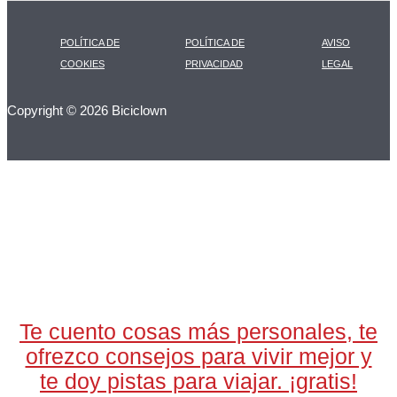
POLÍTICA DE
POLÍTICA DE
AVISO
COOKIES
PRIVACIDAD
LEGAL
Copyright © 2026 Biciclown
LA CARTA DIARIA
A LAS 17H
Te cuento cosas más personales, te
ofrezco consejos para vivir mejor y
te doy pistas para viajar. ¡gratis!