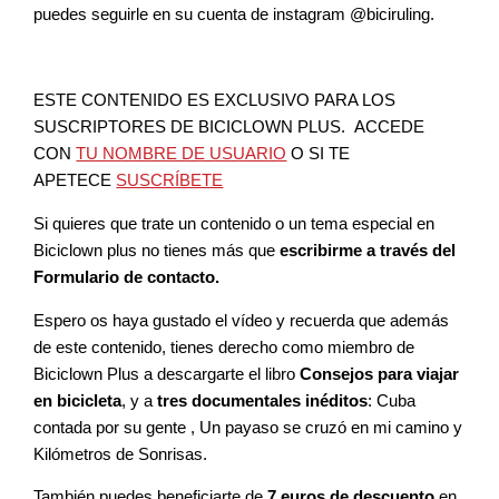
puedes seguirle en su cuenta de instagram @biciruling.
ESTE CONTENIDO ES EXCLUSIVO PARA LOS
SUSCRIPTORES DE BICICLOWN PLUS. ACCEDE
CON
TU NOMBRE DE USUARIO
O SI TE
APETECE
SUSCRÍBETE
Si quieres que trate un contenido o un tema especial en
Biciclown plus no tienes más que
escribirme a través del
Formulario de contacto.
Espero os haya gustado el vídeo y recuerda que además
de este contenido, tienes derecho como miembro de
Biciclown Plus a descargarte el libro
Consejos para viajar
en bicicleta
, y a
tres documentales inéditos
: Cuba
contada por su gente , Un payaso se cruzó en mi camino y
Kilómetros de Sonrisas.
También puedes beneficiarte de
7 euros de descuento
en