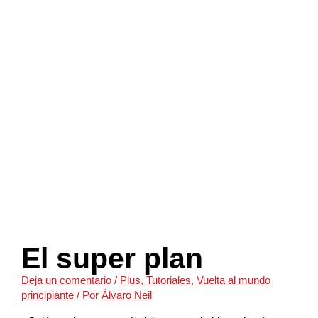
El super plan
Deja un comentario
/
Plus
,
Tutoriales
,
Vuelta al mundo
principiante
/ Por
Álvaro Neil