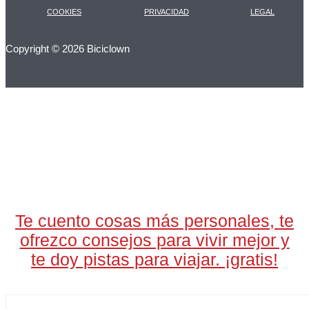
COOKIES
PRIVACIDAD
LEGAL
Copyright © 2026 Biciclown
LA CARTA DIARIA
A LAS 17H
Te cuento cosas más personales, te
ofrezco consejos para vivir mejor y
te doy pistas para viajar. ¡gratis!