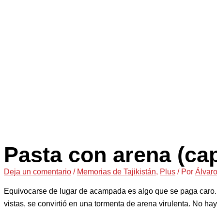
Pasta con arena (cap
Deja un comentario
/
Memorias de Tajikistán
,
Plus
/ Por
Álvaro
Equivocarse de lugar de acampada es algo que se paga caro. 
vistas, se convirtió en una tormenta de arena virulenta. No ha