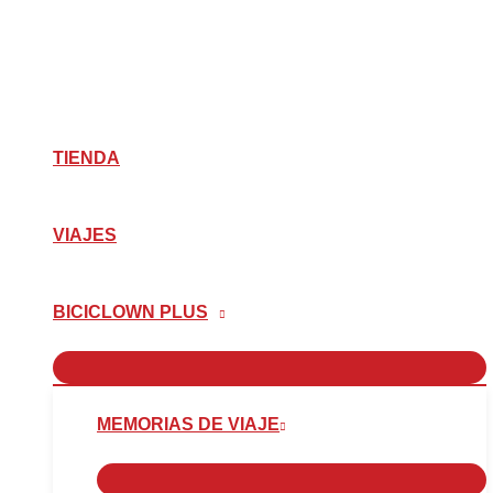
Ir
Escribe
Nombre*
Correo
Web
al
aquí...
electrónico*
contenido
TIENDA
VIAJES
BICICLOWN PLUS
MEMORIAS DE VIAJE