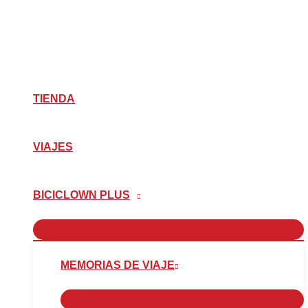
Ir
Escribe
Nombre*
Correo
Web
al
aquí...
electrónico*
contenido
TIENDA
VIAJES
BICICLOWN PLUS
MEMORIAS DE VIAJE