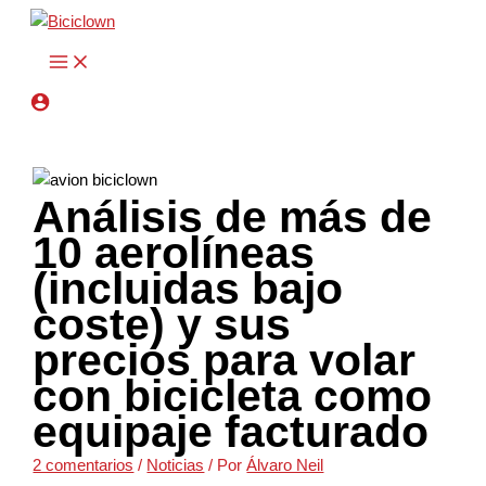
Ir
Escribe
Nombre*
Correo
Web
al
aquí...
electrónico*
contenido
Análisis de más de
10 aerolíneas
(incluidas bajo
coste) y sus
precios para volar
con bicicleta como
equipaje facturado
2 comentarios
/
Noticias
/ Por
Álvaro Neil