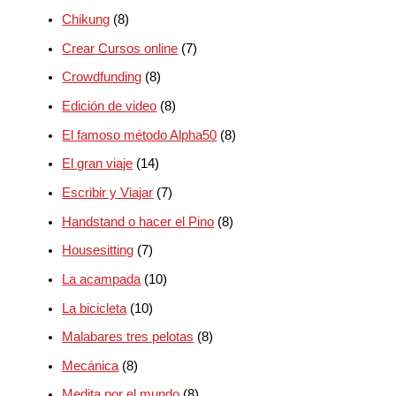
Chikung
(8)
Crear Cursos online
(7)
Crowdfunding
(8)
Edición de video
(8)
El famoso método Alpha50
(8)
El gran viaje
(14)
Escribir y Viajar
(7)
Handstand o hacer el Pino
(8)
Housesitting
(7)
La acampada
(10)
La bicicleta
(10)
Malabares tres pelotas
(8)
Mecánica
(8)
Medita por el mundo
(8)