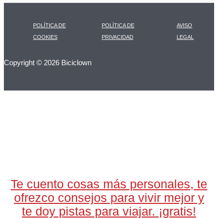
POLÍTICA DE
POLÍTICA DE
AVISO
COOKIES
PRIVACIDAD
LEGAL
Copyright © 2026 Biciclown
LA CARTA DIARIA
A LAS 17H
Te cuento cosas más personales, te
ofrezco consejos para vivir mejor y
te doy pistas para viajar. ¡gratis!