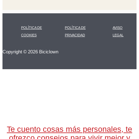
POLÍTICA DE
POLÍTICA DE
AVISO
COOKIES
PRIVACIDAD
LEGAL
Copyright © 2026 Biciclown
LA CARTA DIARIA
A LAS 17H
Te cuento cosas más personales, te
ofrezco consejos para vivir mejor y