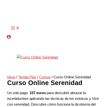
El
El
Ir
Curso
precio
precio
al
Online
original
actual
contenido
Serenidad
era:
es:
314,00€.
199,00€.
cantidad
Inicio
/
Tienda Plus
/
Cursos
/ Curso Online Serenidad
Curso Online Serenidad
Un solo pago
157 euros
para descubrir abrazar la
incertidumbre aplicando las técnicas de los estoicos y Vivir
con serenidad. Descubre cómo funciona la dicotomía del