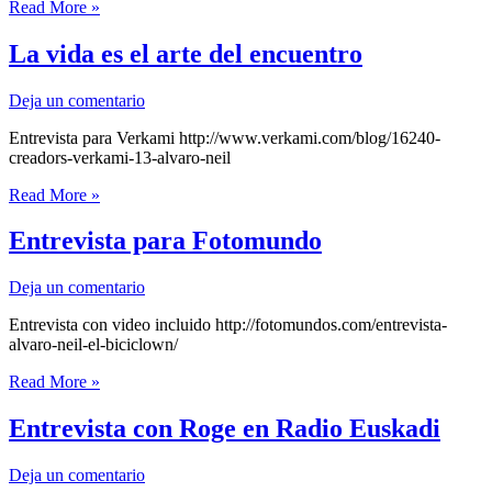
Diario
Read More »
de
Navarra
La vida es el arte del encuentro
Deja un comentario
Entrevista para Verkami http://www.verkami.com/blog/16240-
creadors-verkami-13-alvaro-neil
La
Read More »
vida
es
Entrevista para Fotomundo
el
arte
Deja un comentario
del
encuentro
Entrevista con video incluido http://fotomundos.com/entrevista-
alvaro-neil-el-biciclown/
Entrevista
Read More »
para
Fotomundo
Entrevista con Roge en Radio Euskadi
Deja un comentario