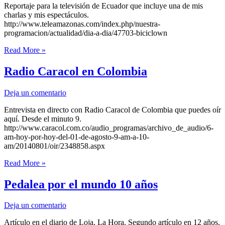
Reportaje para la televisión de Ecuador que incluye una de mis
feliz.
charlas y mis espectáculos.
Ese
http://www.teleamazonas.com/index.php/nuestra-
es
programacion/actualidad/dia-a-dia/47703-biciclown
mi
trabajo.
Teleamazonas,
Read More »
Día
a
Radio Caracol en Colombia
Día
Deja un comentario
Entrevista en directo con Radio Caracol de Colombia que puedes oír
aquí. Desde el minuto 9.
http://www.caracol.com.co/audio_programas/archivo_de_audio/6-
am-hoy-por-hoy-del-01-de-agosto-9-am-a-10-
am/20140801/oir/2348858.aspx
Radio
Read More »
Caracol
en
Pedalea por el mundo 10 años
Colombia
Deja un comentario
Artículo en el diario de Loja, La Hora. Segundo artículo en 12 años.