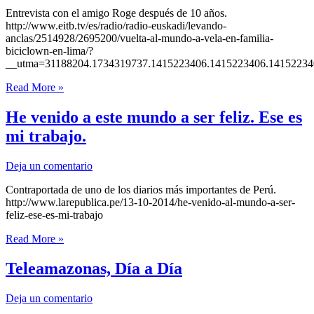
Entrevista con el amigo Roge después de 10 años.
http://www.eitb.tv/es/radio/radio-euskadi/levando-
anclas/2514928/2695200/vuelta-al-mundo-a-vela-en-familia-
biciclown-en-lima/?
__utma=31188204.1734319737.1415223406.1415223406.1415223
Entrevista
Read More »
con
Roge
He venido a este mundo a ser feliz. Ese es
en
mi trabajo.
Radio
Euskadi
Deja un comentario
Contraportada de uno de los diarios más importantes de Perú.
http://www.larepublica.pe/13-10-2014/he-venido-al-mundo-a-ser-
feliz-ese-es-mi-trabajo
He
Read More »
venido
a
Teleamazonas, Día a Día
este
mundo
Deja un comentario
a
ser