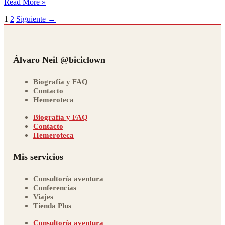
Un
Read More »
payaso
1
2
Siguiente
→
que
reparte
sonrisas
a
golpe
Álvaro Neil @biciclown
de
pedal
Biografía y FAQ
Contacto
Hemeroteca
Biografía y FAQ
Contacto
Hemeroteca
Mis servicios
Consultoría aventura
Conferencias
Viajes
Tienda Plus
Consultoría aventura