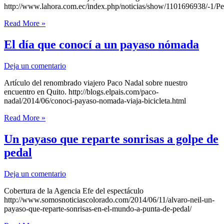
http://www.lahora.com.ec/index.php/noticias/show/1101696938/
Pedalea
Read More »
por
el
El día que conocí a un payaso nómada
mundo
10
Deja un comentario
años
Artículo del renombrado viajero Paco Nadal sobre nuestro
encuentro en Quito. http://blogs.elpais.com/paco-
nadal/2014/06/conoci-payaso-nomada-viaja-bicicleta.html
El
Read More »
día
que
Un payaso que reparte sonrisas a golpe de
conocí
pedal
a
un
payaso
Deja un comentario
nómada
Cobertura de la Agencia Efe del espectáculo
http://www.somosnoticiascolorado.com/2014/06/11/alvaro-neil-un-
payaso-que-reparte-sonrisas-en-el-mundo-a-punta-de-pedal/