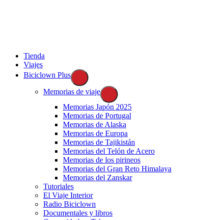
Ir
al
contenido
Tienda
Viajes
Biciclown Plus
Memorias de viaje
Memorias Japón 2025
Memorias de Portugal
Memorias de Alaska
Memorias de Europa
Memorias de Tajikistán
Memorias del Telón de Acero
Memorias de los pirineos
Memorias del Gran Reto Himalaya
Memorias del Zanskar
Tutoriales
El Viaje Interior
Radio Biciclown
Documentales y libros