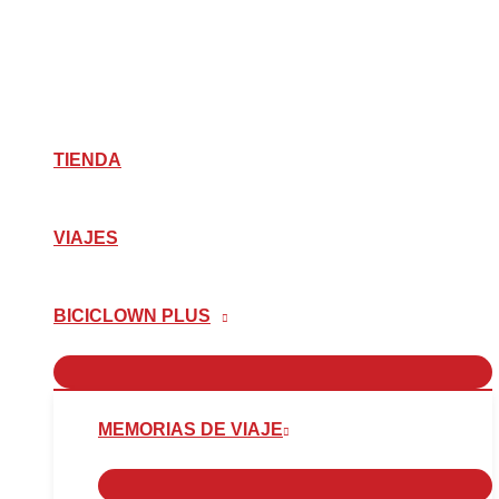
Ir
Hacerse
al
el
contenido
sueco
TIENDA
VIAJES
BICICLOWN PLUS
MEMORIAS DE VIAJE